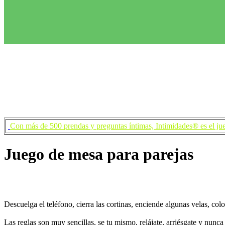
RISAS
Diversión y risas son dos importantes factores que encontrarás presen
jugadores continuamente dentro de la acción y reduce sensiblement
Con más de 500 prendas y preguntas íntimas, Intimidades® es el ju
Juego de mesa para parejas
Descuelga el teléfono, cierra las cortinas, enciende algunas velas, c
Las reglas son muy sencillas, se tu mismo, relájate, arriésgate y nunca 