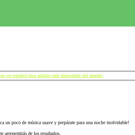
tes todo a lo largo del juego. Gracias a su única modalidad de competic
e los tiempos “muertos” entre jugadores. Haciendo del juego una fór
ego en español para adultos más importante del mundo.
oloca un poco de música suave y prepárate para una noche inolvidable!
te arrepentirás de los resultados.